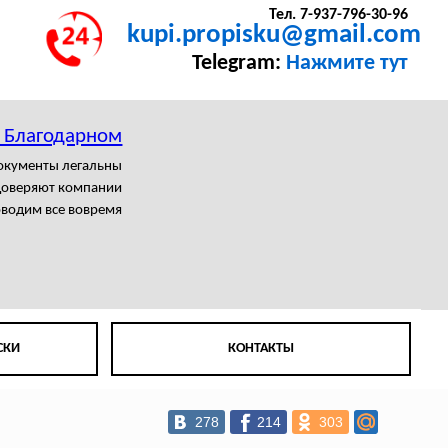
Тел. 7-937-796-30-96
kupi.propisku@gmail.com
Telegram:
Нажмите тут
в Благодарном
документы легальны
доверяют компании
водим все вовремя
СКИ
КОНТАКТЫ
278
214
303